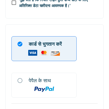
अतिरिक्त डेटा खरीदना आवश्यक है।'
check_circle
कार्ड से भुगतान करें
radio_button_unchecked
पेपैल के साथ