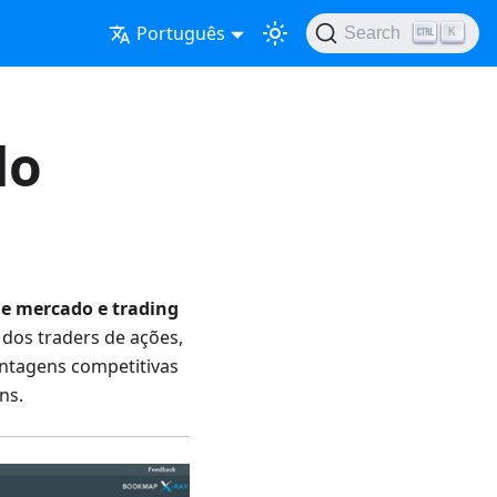
Português
Search
K
do
e mercado e trading
dos traders de ações,
antagens competitivas
ns.