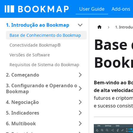
User Guide
Add-ons
1. Introdução ao Bookmap
1. Introd
Base de Conhecimento do Bookmap
Base
Conectividade Bookmap®
Versões de Software
Book
Requisitos de Sistema do Bookmap
2. Começando
Bem-vindo ao Bo
3. Configurando e Operando o
de alta velocida
Bookmap
futuros e cripto
4. Negociação
e sucesso consist
5. Indicadores
6. Multibook