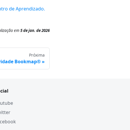
tro de Aprendizado.
alização
em
5 de jan. de 2026
Próxima
vidade Bookmap®
cial
utube
itter
acebook