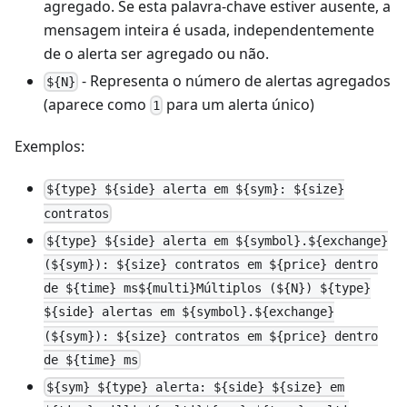
agregado. Se esta palavra-chave estiver ausente, a
mensagem inteira é usada, independentemente
de o alerta ser agregado ou não.
- Representa o número de alertas agregados
${N}
(aparece como
para um alerta único)
1
Exemplos:
${type} ${side} alerta em ${sym}: ${size}
contratos
${type} ${side} alerta em ${symbol}.${exchange}
(${sym}): ${size} contratos em ${price} dentro
de ${time} ms${multi}Múltiplos (${N}) ${type}
${side} alertas em ${symbol}.${exchange}
(${sym}): ${size} contratos em ${price} dentro
de ${time} ms
${sym} ${type} alerta: ${side} ${size} em