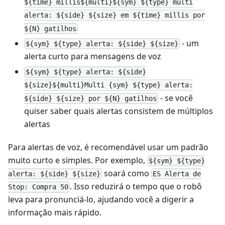
${time} millis${multi}${sym} ${type} multi
alerta: ${side} ${size} em ${time} millis por
${N} gatilhos
- um
${sym} ${type} alerta: ${side} ${size}
alerta curto para mensagens de voz
${sym} ${type} alerta: ${side}
${size}${multi}Multi {sym} ${type} alerta:
- se você
${side} ${size} por ${N} gatilhos
quiser saber quais alertas consistem de múltiplos
alertas
Para alertas de voz, é recomendável usar um padrão
muito curto e simples. Por exemplo,
${sym} ${type}
soará como
alerta: ${side} ${size}
ES Alerta de
. Isso reduzirá o tempo que o robô
Stop: Compra 50
leva para pronunciá-lo, ajudando você a digerir a
informação mais rápido.