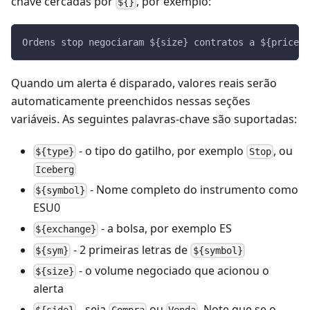
chave cercadas por
, por exemplo:
${}
Ordens stop negociaram ${size} contratos a ${price} 
Quando um alerta é disparado, valores reais serão
automaticamente preenchidos nessas seções
variáveis. As seguintes palavras-chave são suportadas:
- o tipo do gatilho, por exemplo
, ou
${type}
Stop
Iceberg
- Nome completo do instrumento como
${symbol}
ESU0
- a bolsa, por exemplo ES
${exchange}
- 2 primeiras letras de
${sym}
${symbol}
- o volume negociado que acionou o
${size}
alerta
- seja
ou
. Note que se o