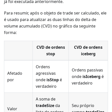
já foi executada anteriormente.
Para resumir, após o objeto de trade ser calculado, ele
é usado para atualizar as duas linhas do delta de
volume acumulado (CVD) no gráfico da seguinte
forma:
CVD de ordens
CVD de ordens
stop
iceberg
Ordens
Ordens passivas
Afetado
agressivas
onde
isIceberg
é
por
onde
isStop
é
verdadeiro
verdadeiro
A soma de
tradeSize
da
Seu próprio
Valor
lista de ordens
campo
tradeSize