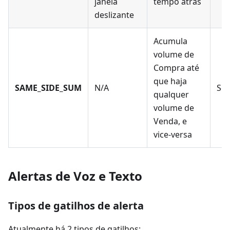
janela
tempo atrás
deslizante
Acumula
volume de
Compra até
que haja
SAME_SIDE_SUM
N/A
Som
qualquer
volume de
Venda, e
vice-versa
Alertas de Voz e Texto
Tipos de gatilhos de alerta
Atualmente há 2 tipos de gatilhos: