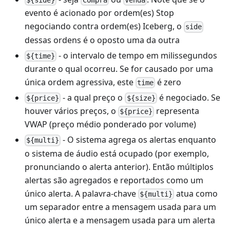
${side}
Compra
Venda
evento é acionado por ordem(es) Stop
negociando contra ordem(es) Iceberg, o
side
dessas ordens é o oposto uma da outra
- o intervalo de tempo em milissegundos
${time}
durante o qual ocorreu. Se for causado por uma
única ordem agressiva, este
é zero
time
- a qual preço o
é negociado. Se
${price}
${size}
houver vários preços, o
representa
${price}
VWAP (preço médio ponderado por volume)
- O sistema agrega os alertas enquanto
${multi}
o sistema de áudio está ocupado (por exemplo,
pronunciando o alerta anterior). Então múltiplos
alertas são agregados e reportados como um
único alerta. A palavra-chave
atua como
${multi}
um separador entre a mensagem usada para um
único alerta e a mensagem usada para um alerta