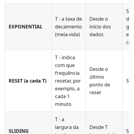
So
T - a taxa de
Desde o
de
EXPONENTIAL
decaimento
início dos
gr
(meia-vida)
dados
em
cad
T - indica
com que
Desde o
frequência
último
RESET (a cada T)
resetar, por
Som
ponto de
exemplo, a
reset
cada 1
minuto
T - a
largura da
Desde T
SLIDING
Som