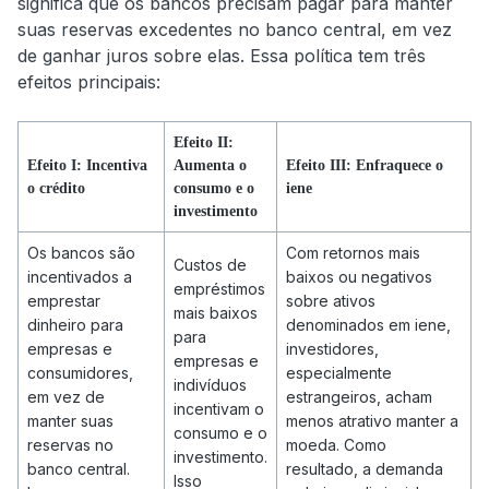
significa que os bancos precisam pagar para manter
suas reservas excedentes no banco central, em vez
de ganhar juros sobre elas. Essa política tem três
efeitos principais:
Efeito II:
Efeito I: Incentiva
Aumenta o
Efeito III: Enfraquece o
o crédito
consumo e o
iene
investimento
Os bancos são
Com retornos mais
Custos de
incentivados a
baixos ou negativos
empréstimos
emprestar
sobre ativos
mais baixos
dinheiro para
denominados em iene,
para
empresas e
investidores,
empresas e
consumidores,
especialmente
indivíduos
em vez de
estrangeiros, acham
incentivam o
manter suas
menos atrativo manter a
consumo e o
reservas no
moeda. Como
investimento.
banco central.
resultado, a demanda
Isso