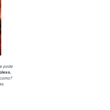
je pode
plexo.
 como?
es