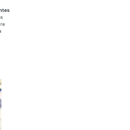
ntes
os
bre
a