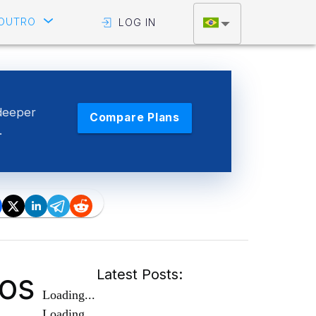
OUTRO
LOG IN
deeper
Compare Plans
.
ros
Latest Posts:
Loading...
Loading...