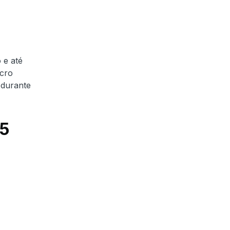
 e até
cro
 durante
25