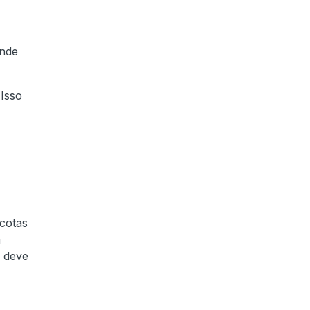
nde
 Isso
 cotas
a
ê deve