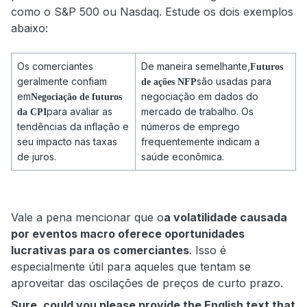
como o S&P 500 ou Nasdaq. Estude os dois exemplos
abaixo:
Os comerciantes
De maneira semelhante,
Futuros
geralmente confiam
são usadas para
de ações NFP
em
negociação em dados do
Negociação de futuros
para avaliar as
mercado de trabalho. Os
da CPI
tendências da inflação e
números de emprego
seu impacto nas taxas
frequentemente indicam a
de juros.
saúde econômica.
Vale a pena mencionar que o
a volatilidade causada
por eventos macro oferece oportunidades
lucrativas para os comerciantes
. Isso é
especialmente útil para aqueles que tentam se
aproveitar das oscilações de preços de curto prazo.
Sure, could you please provide the English text that