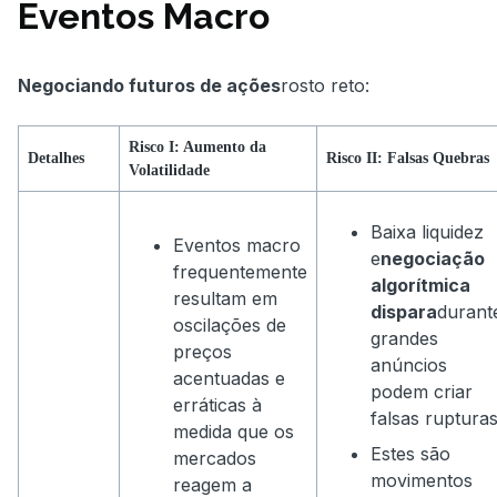
Eventos Macro
Negociando futuros de ações
rosto reto:
Risco I: Aumento da
Detalhes
Risco II: Falsas Quebras
Volatilidade
Baixa liquidez
Eventos macro
e
negociação
frequentemente
algorítmica
resultam em
dispara
durant
oscilações de
grandes
preços
anúncios
acentuadas e
podem criar
erráticas à
falsas rupturas
medida que os
Estes são
mercados
movimentos
reagem a