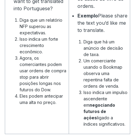
want to get translated
ordens.
into Portuguese?
Exemplo
Please share
Diga que um relatório
the text you’d like me
NFP superou as
to translate.
expectativas.
Isso indica um forte
Diga que há um
crescimento
anúncio de decisão
econômico.
de taxa.
Agora, os
Um comerciante
comerciantes podem
usando o Bookmap
usar ordens de compra
observa uma
stop para abrir
repentina falta de
posições longas nos
ordens de venda.
futuros do Dow.
Isso indica um impulso
Eles podem antecipar
ascendente
uma alta no preço.
em
negociando
futuros de
ações
ligado a
índices significativos.