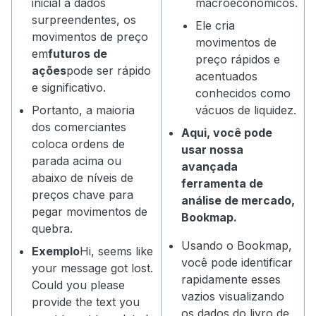
inicial a dados
macroeconômicos.
surpreendentes, os
Ele cria
movimentos de preço
movimentos de
em
futuros de
preço rápidos e
ações
pode ser rápido
acentuados
e significativo.
conhecidos como
Portanto, a maioria
vácuos de liquidez.
dos comerciantes
Aqui, você pode
coloca ordens de
usar nossa
parada acima ou
avançada
abaixo de níveis de
ferramenta de
preços chave para
análise de mercado,
pegar movimentos de
Bookmap.
quebra.
Usando o Bookmap,
Exemplo
Hi, seems like
você pode identificar
your message got lost.
rapidamente esses
Could you please
vazios visualizando
provide the text you
os dados do livro de