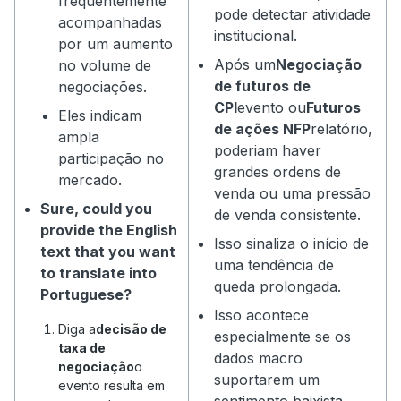
frequentemente
pode detectar atividade
acompanhadas
institucional.
por um aumento
Após um
Negociação
no volume de
de futuros de
negociações.
CPI
evento ou
Futuros
Eles indicam
de ações NFP
relatório,
ampla
poderiam haver
participação no
grandes ordens de
mercado.
venda ou uma pressão
Sure, could you
de venda consistente.
provide the English
Isso sinaliza o início de
text that you want
uma tendência de
to translate into
queda prolongada.
Portuguese?
Isso acontece
Diga a
decisão de
especialmente se os
taxa de
dados macro
negociação
o
suportarem um
evento resulta em