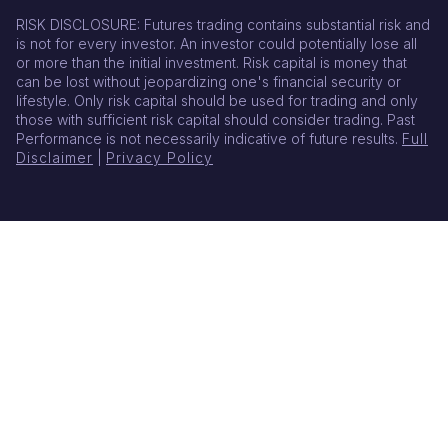
RISK DISCLOSURE: Futures trading contains substantial risk and
is not for every investor. An investor could potentially lose all
or more than the initial investment. Risk capital is money that
can be lost without jeopardizing one's financial security or
lifestyle. Only risk capital should be used for trading and only
those with sufficient risk capital should consider trading. Past
Performance is not necessarily indicative of future results.
Full
Disclaimer
|
Privacy Policy