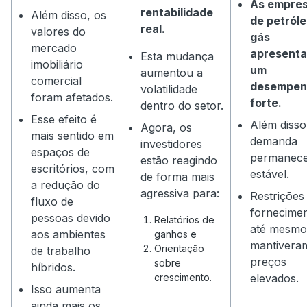
As empre
rentabilidade
Além disso, os
de petróle
real.
valores do
gás
mercado
apresent
Esta mudança
imobiliário
um
aumentou a
comercial
desempen
volatilidade
foram afetados.
forte.
dentro do setor.
Esse efeito é
Além disso
Agora, os
mais sentido em
demanda
investidores
espaços de
permanec
estão reagindo
escritórios, com
estável.
de forma mais
a redução do
agressiva para:
Restrições
fluxo de
fornecime
pessoas devido
Relatórios de
até mesmo
aos ambientes
ganhos e
mantivera
Orientação
de trabalho
preços
sobre
híbridos.
crescimento.
elevados.
Isso aumenta
ainda mais os