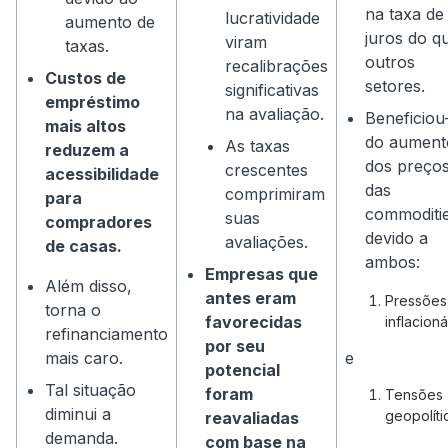
na taxa de
lucratividade
aumento de
juros do q
viram
taxas.
outros
recalibrações
Custos de
setores.
significativas
empréstimo
na avaliação.
Beneficiou
mais altos
do aument
As taxas
reduzem a
dos preço
crescentes
acessibilidade
das
comprimiram
para
commoditi
suas
compradores
devido a
avaliações.
de casas.
ambos:
Empresas que
Além disso,
antes eram
Pressões
torna o
favorecidas
inflacioná
refinanciamento
por seu
mais caro.
e
potencial
Tal situação
foram
Tensões
diminui a
geopolíti
reavaliadas
demanda.
com base na